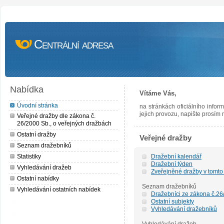
Centrální adresa
Nabídka
Vítáme Vás,
Úvodní stránka
na stránkách oficiálního info
jejich provozu, napište prosím
Veřejné dražby dle zákona č.
26/2000 Sb., o veřejných dražbách
Ostatní dražby
Veřejné dražby
Seznam dražebníků
Statistiky
Dražební kalendář
Dražební týden
Vyhledávání dražeb
Zveřejněné dražby v tomto
Ostatní nabídky
Seznam dražebníků
Vyhledávání ostatních nabídek
Dražebníci ze zákona č.26/
Ostatní subjekty
Vyhledávání dražebníků
Vyhledávání dražeb