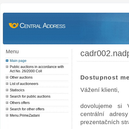
Central Address
cadr002.nad
Menu
Main page
Public auctions in accordance with
Act No. 26/2000 Coll
Dostupnost me
Other auctions
List of auctioneers
Vážení klienti,
Statiscics
Search for public auctions
Others offers
dovolujeme si 
Search for other offers
centrální adre
Menu.PrimeZadani
prezentačních st