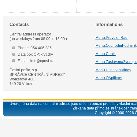
Contacts
Informations
Central address operator
Menu.ProvozniRad
(on workdays from 08.00 to 15.00.)
Menu.ObchodniPodmink
Phone: 954 406 285
Menu.Cenik
Data box ČP: kr7cdry
E-mail: info@cpost.cz
Menu.ZastavenaZverejn
Česká pošta, s.p.
Menu.UsneseniVlady
SPRÁVCE CENTRÁLNÍ ADRESY
Menu.OAplikaci
Wolkerova 480
749 20 Vítkov
Uveřejněná data na centrální adrese jsou určena pouze pro účely vlastní real
Získaná data přímo ze stránek centrální
Copyright © 2000-
2026
Č