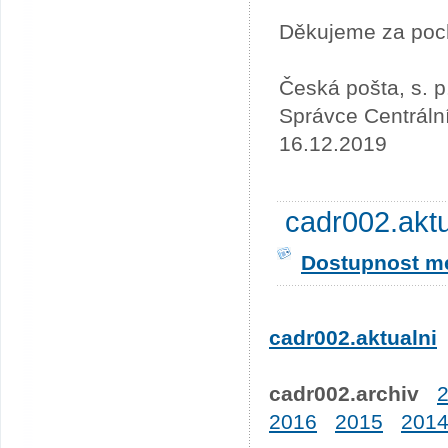
Děkujeme za poc
Česká pošta, s. p
Správce Centráln
16.12.2019
cadr002.akt
Dostupnost me
cadr002.aktualni
cadr002.archiv
2016
2015
201