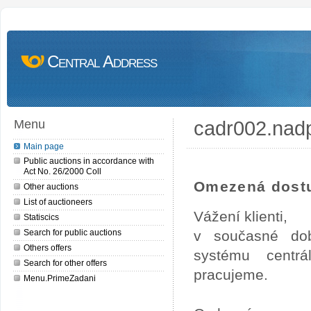
Central Address
cadr002.nad
Menu
Main page
Public auctions in accordance with
Act No. 26/2000 Coll
Omezená dostu
Other auctions
List of auctioneers
Vážení klienti,
Statiscics
Search for public auctions
v současné dob
Others offers
systému centrá
Search for other offers
pracujeme.
Menu.PrimeZadani