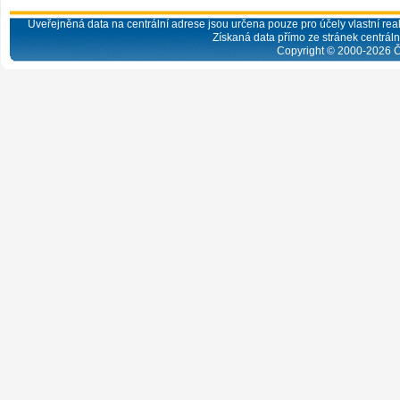
Uveřejněná data na centrální adrese jsou určena pouze pro účely vlastní real
Získaná data přímo ze stránek centrální
Copyright © 2000-
2026
Č