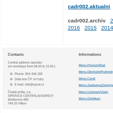
cadr002.aktualni
cadr002.archiv
2016
2015
201
Contacts
Informations
Central address operator
Menu.ProvozniRad
(on workdays from 08.00 to 15.00.)
Menu.ObchodniPodmink
Phone: 954 406 285
Menu.Cenik
Data box ČP: kr7cdry
E-mail: info@cpost.cz
Menu.ZastavenaZverejn
Česká pošta, s.p.
Menu.UsneseniVlady
SPRÁVCE CENTRÁLNÍ ADRESY
Menu.OAplikaci
Wolkerova 480
749 20 Vítkov