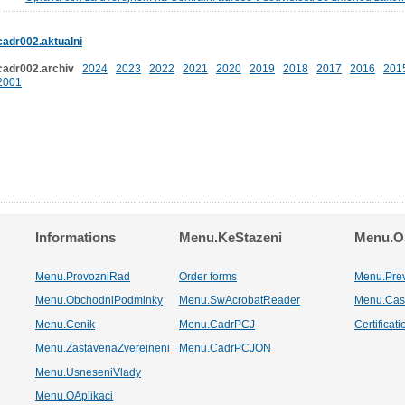
cadr002.aktualni
cadr002.archiv
2024
2023
2022
2021
2020
2019
2018
2017
2016
201
2001
Informations
Menu.KeStazeni
Menu.Os
Menu.ProvozniRad
Order forms
Menu.Pre
Menu.ObchodniPodminky
Menu.SwAcrobatReader
Menu.Cas
Menu.Cenik
Menu.CadrPCJ
Certificat
Menu.ZastavenaZverejneni
Menu.CadrPCJON
Menu.UsneseniVlady
Menu.OAplikaci