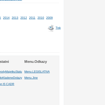
5
2014
2013
2012
2011
2010
2009
Tisk
tatni
Menu.Odkazy
vodyMajetkuStatu
Menu.LEGISLATIVA
toKladeneDotazy
Menu.Jine
ion IS CADR