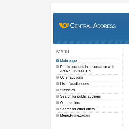
Central Address
Menu
Main page
Public auctions in accordance with
Act No. 26/2000 Coll
Other auctions
List of auctioneers
Statiscics
Search for public auctions
Others offers
Search for other offers
Menu.PrimeZadani