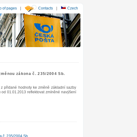
 of pages
|
Contacts
|
Czech
 změnou zákona č. 235/2004 Sb.
i z přidané hodnoty ke změně základní sazby
od 01.01.2013 reflektovat zmíněné navýšení
a č. 235/2004 Sb.