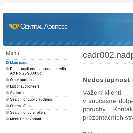
Central Address
cadr002.nad
Menu
Main page
Public auctions in accordance with
Act No. 26/2000 Coll
Nedostupnost t
Other auctions
List of auctioneers
Vážení klienti,
Statiscics
Search for public auctions
v současné době
Others offers
poruchy. Konta
Search for other offers
prezentačních str
Menu.PrimeZadani