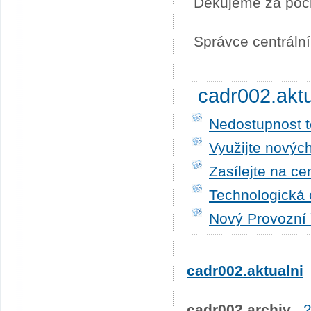
Děkujeme za poc
Správce centráln
cadr002.akt
Nedostupnost t
Využijte novýc
Zasílejte na ce
Technologická 
Nový Provozní 
cadr002.aktualni
cadr002.archiv