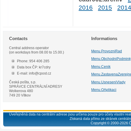
2016
2015
201
Contacts
Informations
Central address operator
Menu.ProvozniRad
(on workdays from 08.00 to 15.00.)
Menu.ObchodniPodmink
Phone: 954 406 285
Menu.Cenik
Data box ČP: kr7cdry
E-mail: info@cpost.cz
Menu.ZastavenaZverejn
Česká pošta, s.p.
Menu.UsneseniVlady
SPRÁVCE CENTRÁLNÍ ADRESY
Menu.OAplikaci
Wolkerova 480
749 20 Vítkov
Uveřejněná data na centrální adrese jsou určena pouze pro účely vlastní real
Získaná data přímo ze stránek centrální
Copyright © 2000-
2026
Č