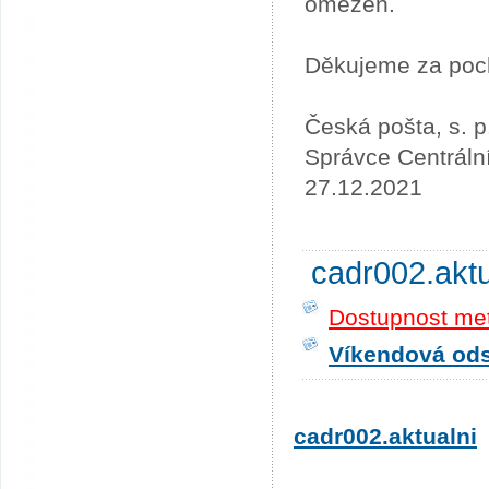
omezen.
Děkujeme za poc
Česká pošta, s. p
Správce Centráln
27.12.2021
cadr002.akt
Dostupnost me
Víkendová odst
cadr002.aktualni