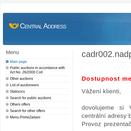
Central Address
cadr002.nad
Menu
Main page
Public auctions in accordance with
Act No. 26/2000 Coll
Dostupnost me
Other auctions
List of auctioneers
Vážení klienti,
Statiscics
Search for public auctions
Others offers
dovolujeme si 
Search for other offers
centrální adresy
Menu.PrimeZadani
Provoz prezentač