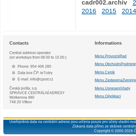
cadr002.archiv
2016
2015
201
Contacts
Informations
Central address operator
Menu.ProvozniRad
(on workdays from 08.00 to 15.00.)
Menu.ObchodniPodmink
Phone: 954 406 285
Menu.Cenik
Data box ČP: kr7cdry
E-mail: info@cpost.cz
Menu.ZastavenaZverejn
Česká pošta, s.p.
Menu.UsneseniVlady
SPRÁVCE CENTRÁLNÍ ADRESY
Menu.OAplikaci
Wolkerova 480
749 20 Vítkov
Uveřejněná data na centrální adrese jsou určena pouze pro účely vlastní real
Získaná data přímo ze stránek centrální
Copyright © 2000-
2026
Č