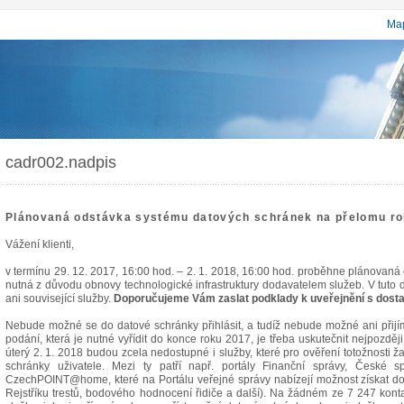
Map
cadr002.nadpis
Plánovaná odstávka systému datových schránek na přelomu r
Vážení klienti,
v termínu 29. 12. 2017, 16:00 hod. – 2. 1. 2018, 16:00 hod. proběhne plánovaná
nutná z důvodu obnovy technologické infrastruktury dodavatelem služeb. V tut
ani související služby.
Doporučujeme Vám zaslat podklady k uveřejnění s dost
Nebude možné se do datové schránky přihlásit, a tudíž nebude možné ani přijí
podání, která je nutné vyřídit do konce roku 2017, je třeba uskutečnit nejpozdě
úterý 2. 1. 2018 budou zcela nedostupné i služby, které pro ověření totožnosti ž
schránky uživatele. Mezi ty patří např. portály Finanční správy, České 
CzechPOINT@home, které na Portálu veřejné správy nabízejí možnost získat do 
Rejstříku trestů, bodového hodnocení řidiče a další). Na žádném ze 7 247 ko