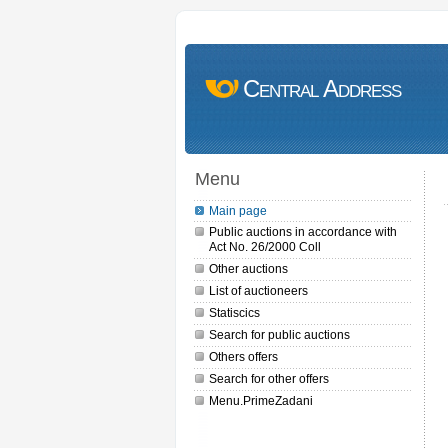
Central Address
Menu
Main page
Public auctions in accordance with
Act No. 26/2000 Coll
Other auctions
List of auctioneers
Statiscics
Search for public auctions
Others offers
Search for other offers
Menu.PrimeZadani