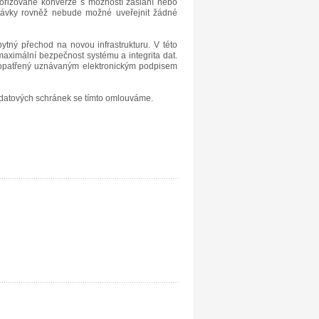
utorizované konverze s možností zaslání nebo
távky rovněž nebude možné uveřejnit žádné
tný přechod na novou infrastrukturu. V této
maximální bezpečnost systému a integrita dat.
l opatřený uznávaným elektronickým podpisem
atových schránek se tímto omlouváme.