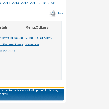
5
2014
2013
2012
2011
2010
2009
Tisk
tatni
Menu.Odkazy
vodyMajetkuStatu
Menu.LEGISLATIVA
toKladeneDotazy
Menu.Jine
ion IS CADR
ích veřejných zakázek dle platné legislativy.
režimu.