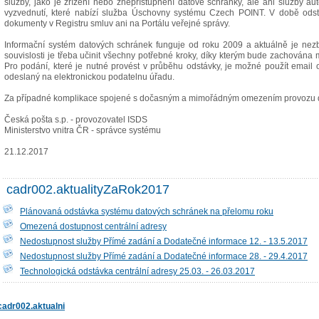
služby, jako je zřízení nebo znepřístupnění datové schránky, ale ani služby a
vyzvednutí, které nabízí služba Úschovny systému Czech POINT. V době ods
dokumenty v Registru smluv ani na Portálu veřejné správy.
Informační systém datových schránek funguje od roku 2009 a aktuálně je nezby
souvislosti je třeba učinit všechny potřebné kroky, díky kterým bude zachována 
Pro podání, které je nutné provést v průběhu odstávky, je možné použít emai
odeslaný na elektronickou podatelnu úřadu.
Za případné komplikace spojené s dočasným a mimořádným omezením provozu d
Česká pošta s.p. - provozovatel ISDS
Ministerstvo vnitra ČR - správce systému
21.12.2017
cadr002.aktualityZaRok2017
Plánovaná odstávka systému datových schránek na přelomu roku
Omezená dostupnost centrální adresy
Nedostupnost služby Přímé zadání a Dodatečné informace 12. - 13.5.2017
Nedostupnost služby Přímé zadání a Dodatečné informace 28. - 29.4.2017
Technologická odstávka centrální adresy 25.03. - 26.03.2017
cadr002.aktualni