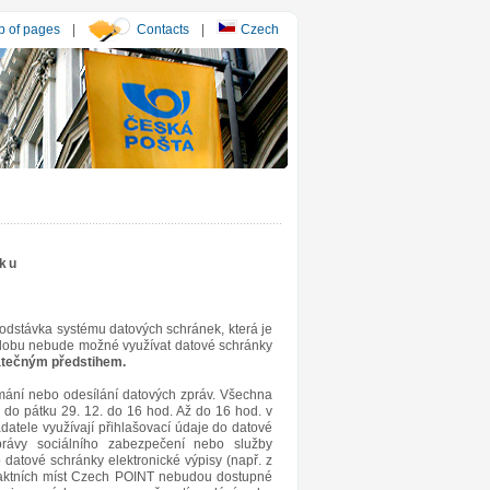
 of pages
|
Contacts
|
Czech
oku
 odstávka systému datových schránek, která je
o dobu nebude možné využívat datové schránky
atečným předstihem.
mání nebo odesílání datových zpráv. Všechna
ji do pátku 29. 12. do 16 hod. Až do 16 hod. v
adatele využívají přihlašovací údaje do datové
správy sociálního zabezpečení nebo služby
datové schránky elektronické výpisy (např. z
ntaktních míst Czech POINT nebudou dostupné