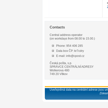
Contacts
Central address operator
(on workdays from 08.00 to 15.00.)
Phone: 954 406 285
Data box ČP: kr7cdry
E-mail: info@cpost.cz
Česká pošta, s.p.
SPRÁVCE CENTRÁLNÍ ADRESY
Wolkerova 480
749 20 Vítkov
Uveřejněná data na centrální adrese jsou urč
Získan