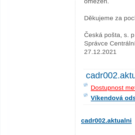
omezen.
Děkujeme za poc
Česká pošta, s. p
Správce Centráln
27.12.2021
cadr002.akt
Dostupnost me
Víkendová odst
cadr002.aktualni