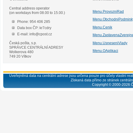
Central address operator
Menu.ProvozniRad
(on workdays from 08.00 to 15.00.)
Menu.ObchodniPodmink
Phone: 954 406 285
Menu.Cenik
Data box ČP: kr7cdry
E-mail: info@cpost.cz
Menu.ZastavenaZverejn
Česká pošta, s.p.
Menu.UsneseniVlady
SPRÁVCE CENTRÁLNÍ ADRESY
Menu.OAplikaci
Wolkerova 480
749 20 Vítkov
Uveřejněná data na centrální adrese jsou určena pouze pro účely vlastní real
Získaná data přímo ze stránek centrální
Copyright © 2000-
2026
Č