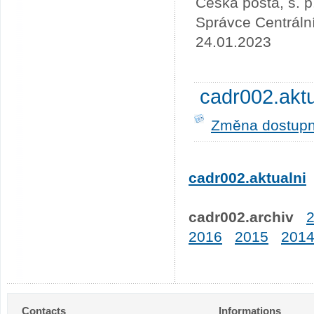
Česká pošta, s. p
Správce Centráln
24.01.2023
cadr002.akt
Změna dostupno
cadr002.aktualni
cadr002.archiv
2016
2015
201
Contacts
Informations