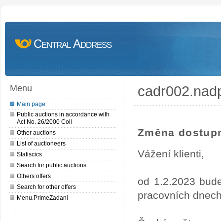
Central Address
cadr002.nad
Menu
Main page
Public auctions in accordance with
Act No. 26/2000 Coll
Změna dostupn
Other auctions
List of auctioneers
Vážení klienti,
Statiscics
Search for public auctions
Others offers
od 1.2.2023 bude
Search for other offers
pracovních dnech
Menu.PrimeZadani