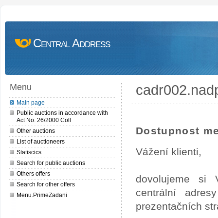
Central Address
cadr002.nad
Menu
Main page
Public auctions in accordance with
Act No. 26/2000 Coll
Dostupnost me
Other auctions
List of auctioneers
Vážení klienti,
Statiscics
Search for public auctions
Others offers
dovolujeme si 
Search for other offers
centrální adre
Menu.PrimeZadani
prezentačních st