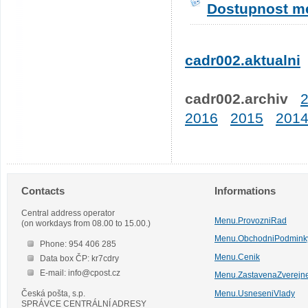
Dostupnost me
cadr002.aktualni
cadr002.archiv
2016
2015
201
Contacts
Informations
Central address operator
Menu.ProvozniRad
(on workdays from 08.00 to 15.00.)
Menu.ObchodniPodmink
Phone: 954 406 285
Menu.Cenik
Data box ČP: kr7cdry
E-mail: info@cpost.cz
Menu.ZastavenaZverejn
Česká pošta, s.p.
Menu.UsneseniVlady
SPRÁVCE CENTRÁLNÍ ADRESY