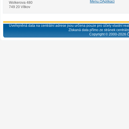
Menu.OAplikaci
Wolkerova 480
749 20 Vítkov
Uveřejněná data na centrální adrese jsou určena pouze pro účely vlastní real
Získaná data přímo ze stránek centrální
Copyright © 2000-
2026
Č