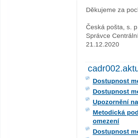
Děkujeme za poc
Česká pošta, s. p
Správce Centráln
21.12.2020
cadr002.akt
Dostupnost me
Dostupnost me
Upozornění na
Metodická pod
omezení
Dostupnost me