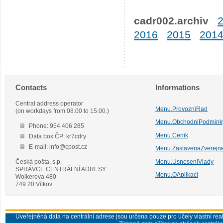
cadr002.archiv
2016
2015
201
Contacts
Informations
Central address operator
Menu.ProvozniRad
(on workdays from 08.00 to 15.00.)
Menu.ObchodniPodmink
Phone: 954 406 285
Menu.Cenik
Data box ČP: kr7cdry
E-mail: info@cpost.cz
Menu.ZastavenaZverejn
Česká pošta, s.p.
Menu.UsneseniVlady
SPRÁVCE CENTRÁLNÍ ADRESY
Menu.OAplikaci
Wolkerova 480
749 20 Vítkov
Uveřejněná data na centrální adrese jsou určena pouze pro účely vlastní real