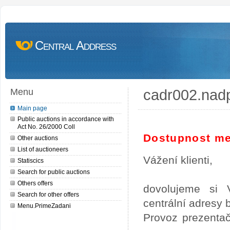
Central Address
cadr002.nad
Menu
Main page
Public auctions in accordance with
Act No. 26/2000 Coll
Dostupnost me
Other auctions
List of auctioneers
Vážení klienti,
Statiscics
Search for public auctions
Others offers
dovolujeme si 
Search for other offers
centrální adresy
Menu.PrimeZadani
Provoz prezentač