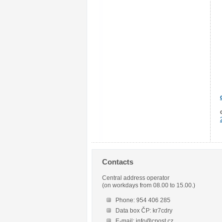
Contacts
Central address operator
(on workdays from 08.00 to 15.00.)
Phone: 954 406 285
Data box ČP: kr7cdry
E-mail: info@cpost.cz