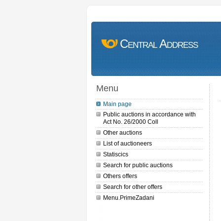
Central Address
Menu
Main page
Public auctions in accordance with
Act No. 26/2000 Coll
Other auctions
List of auctioneers
Statiscics
Search for public auctions
Others offers
Search for other offers
Menu.PrimeZadani