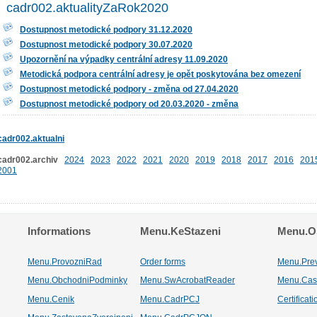
cadr002.aktualityZaRok2020
Dostupnost metodické podpory 31.12.2020
Dostupnost metodické podpory 30.07.2020
Upozornění na výpadky centrální adresy 11.09.2020
Metodická podpora centrální adresy je opět poskytována bez omezení
Dostupnost metodické podpory - změna od 27.04.2020
Dostupnost metodické podpory od 20.03.2020 - změna
cadr002.aktualni
cadr002.archiv
2024
2023
2022
2021
2020
2019
2018
2017
2016
201
2001
Informations
Menu.KeStazeni
Menu.Os
Menu.ProvozniRad
Order forms
Menu.Pre
Menu.ObchodniPodminky
Menu.SwAcrobatReader
Menu.Cas
Menu.Cenik
Menu.CadrPCJ
Certificat