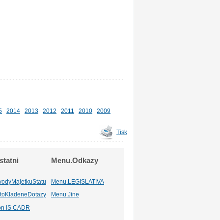
5
2014
2013
2012
2011
2010
2009
Tisk
tatni
Menu.Odkazy
vodyMajetkuStatu
Menu.LEGISLATIVA
toKladeneDotazy
Menu.Jine
ion IS CADR