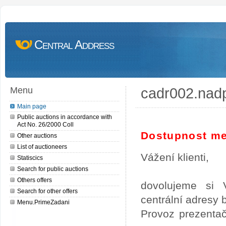
Central Address
cadr002.nad
Menu
Main page
Public auctions in accordance with
Act No. 26/2000 Coll
Dostupnost me
Other auctions
List of auctioneers
Vážení klienti,
Statiscics
Search for public auctions
Others offers
dovolujeme si 
Search for other offers
centrální adresy
Menu.PrimeZadani
Provoz prezentač