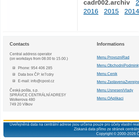
cadr002.archiv
2016
2015
201
Contacts
Informations
Central address operator
Menu.ProvozniRad
(on workdays from 08.00 to 15.00.)
Menu.ObchodniPodmink
Phone: 954 406 285
Menu.Cenik
Data box ČP: kr7cdry
E-mail: info@cpost.cz
Menu.ZastavenaZverejn
Česká pošta, s.p.
Menu.UsneseniVlady
SPRÁVCE CENTRÁLNÍ ADRESY
Menu.OAplikaci
Wolkerova 480
749 20 Vítkov
Uveřejněná data na centrální adrese jsou určena pouze pro účely vlastní real
Získaná data přímo ze stránek centrální
Copyright © 2000-
2026
Č