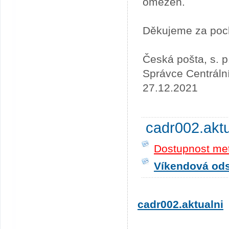
omezen.
Děkujeme za poc
Česká pošta, s. p
Správce Centráln
27.12.2021
cadr002.akt
Dostupnost me
Víkendová odst
cadr002.aktualni