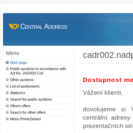
Central Address
cadr002.nad
Menu
Main page
Public auctions in accordance with
Act No. 26/2000 Coll
Dostupnost me
Other auctions
List of auctioneers
Vážení klienti,
Statiscics
Search for public auctions
Others offers
dovolujeme si 
Search for other offers
centrální adres
Menu.PrimeZadani
prezentačních st