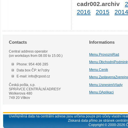
cadr002.archiv
2016
2015
201
Contacts
Informations
Central address operator
Menu.ProvozniRad
(on workdays from 08.00 to 15.00.)
Menu.ObchodniPodmink
Phone: 954 406 285
Menu.Cenik
Data box ČP: kr7cdry
E-mail: info@cpost.cz
Menu.ZastavenaZverejn
Česká pošta, s.p.
Menu.UsneseniVlady
SPRÁVCE CENTRÁLNÍ ADRESY
Menu.OAplikaci
Wolkerova 480
749 20 Vítkov
Uveřejněná data na centrální adrese jsou určena pouze pro účely vlastní real
Získaná data přímo ze stránek centrální
Copyright © 2000-
2026
Č