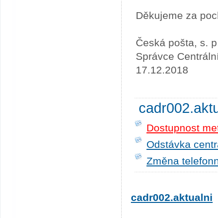
Děkujeme za poc
Česká pošta, s. p
Správce Centráln
17.12.2018
cadr002.akt
Dostupnost me
Odstávka centrá
Změna telefonn
cadr002.aktualni