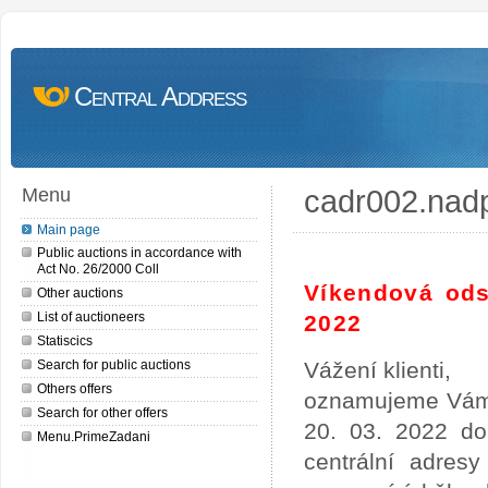
Central Address
cadr002.nad
Menu
Main page
Public auctions in accordance with
Act No. 26/2000 Coll
Víkendová ods
Other auctions
List of auctioneers
2022
Statiscics
Search for public auctions
Vážení klienti,
Others offers
oznamujeme Vám,
Search for other offers
20. 03. 2022 do
Menu.PrimeZadani
centrální adres