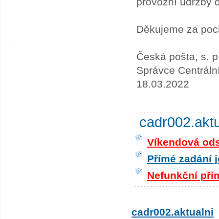
provozní údržby 
Děkujeme za poc
Česká pošta, s. p
Správce Centráln
18.03.2022
cadr002.akt
Víkendová odst
Přímé zadání j
Nefunkční pří
cadr002.aktualni