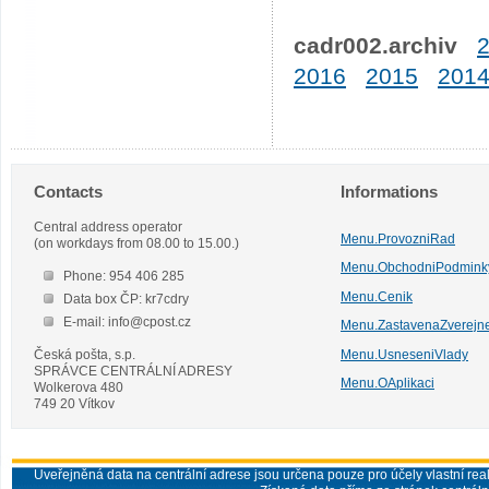
cadr002.archiv
2016
2015
201
Contacts
Informations
Central address operator
Menu.ProvozniRad
(on workdays from 08.00 to 15.00.)
Menu.ObchodniPodmink
Phone: 954 406 285
Menu.Cenik
Data box ČP: kr7cdry
E-mail: info@cpost.cz
Menu.ZastavenaZverejn
Česká pošta, s.p.
Menu.UsneseniVlady
SPRÁVCE CENTRÁLNÍ ADRESY
Menu.OAplikaci
Wolkerova 480
749 20 Vítkov
Uveřejněná data na centrální adrese jsou určena pouze pro účely vlastní real