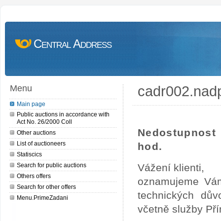
Central Address
cadr002.nad
Menu
Main page
Public auctions in accordance with
Act No. 26/2000 Coll
Nedostupnost 
Other auctions
List of auctioneers
hod.
Statiscics
Search for public auctions
Vážení klienti,
Others offers
oznamujeme Vám
Search for other offers
technických dův
Menu.PrimeZadani
včetně služby Př