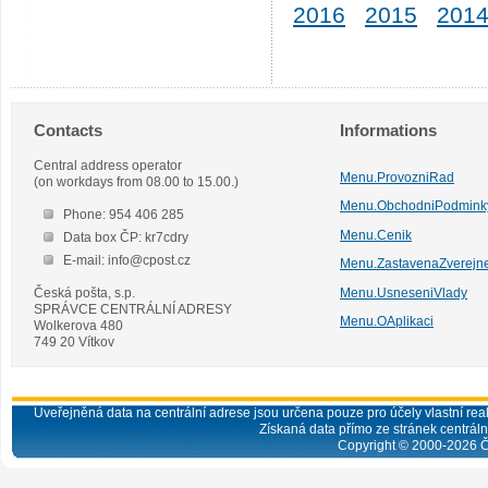
2016
2015
201
Contacts
Informations
Central address operator
Menu.ProvozniRad
(on workdays from 08.00 to 15.00.)
Menu.ObchodniPodmink
Phone: 954 406 285
Menu.Cenik
Data box ČP: kr7cdry
E-mail: info@cpost.cz
Menu.ZastavenaZverejn
Česká pošta, s.p.
Menu.UsneseniVlady
SPRÁVCE CENTRÁLNÍ ADRESY
Menu.OAplikaci
Wolkerova 480
749 20 Vítkov
Uveřejněná data na centrální adrese jsou určena pouze pro účely vlastní real
Získaná data přímo ze stránek centrální
Copyright © 2000-
2026
Č