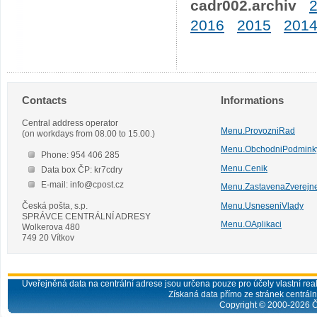
cadr002.archiv
2016
2015
201
Contacts
Informations
Central address operator
Menu.ProvozniRad
(on workdays from 08.00 to 15.00.)
Menu.ObchodniPodmink
Phone: 954 406 285
Menu.Cenik
Data box ČP: kr7cdry
E-mail: info@cpost.cz
Menu.ZastavenaZverejn
Česká pošta, s.p.
Menu.UsneseniVlady
SPRÁVCE CENTRÁLNÍ ADRESY
Menu.OAplikaci
Wolkerova 480
749 20 Vítkov
Uveřejněná data na centrální adrese jsou určena pouze pro účely vlastní real
Získaná data přímo ze stránek centrální
Copyright © 2000-
2026
Č