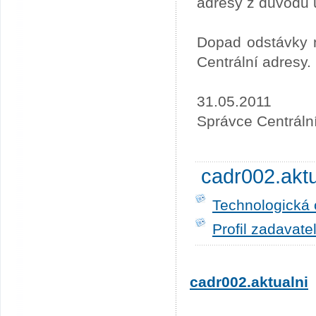
adresy z důvodu 
Dopad odstávky n
Centrální adresy.
31.05.2011
Správce Centráln
cadr002.akt
Technologická 
Profil zadavate
cadr002.aktualni