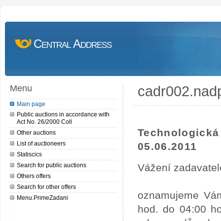
Central Address
cadr002.nad
Menu
Main page
Public auctions in accordance with
Act No. 26/2000 Coll
Technologick
Other auctions
List of auctioneers
05.06.2011
Statiscics
Search for public auctions
Vážení zadavatel
Others offers
Search for other offers
oznamujeme Vám,
Menu.PrimeZadani
hod. do 04:00 ho