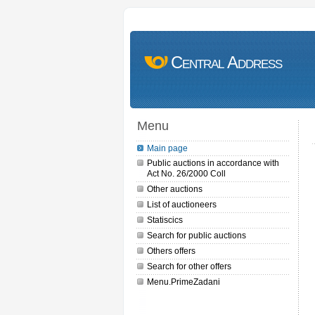
Central Address
Menu
Main page
Public auctions in accordance with
Act No. 26/2000 Coll
Other auctions
List of auctioneers
Statiscics
Search for public auctions
Others offers
Search for other offers
Menu.PrimeZadani