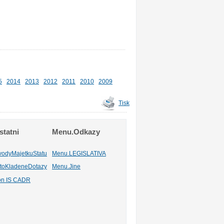
5
2014
2013
2012
2011
2010
2009
Tisk
tatni
Menu.Odkazy
vodyMajetkuStatu
Menu.LEGISLATIVA
toKladeneDotazy
Menu.Jine
ion IS CADR