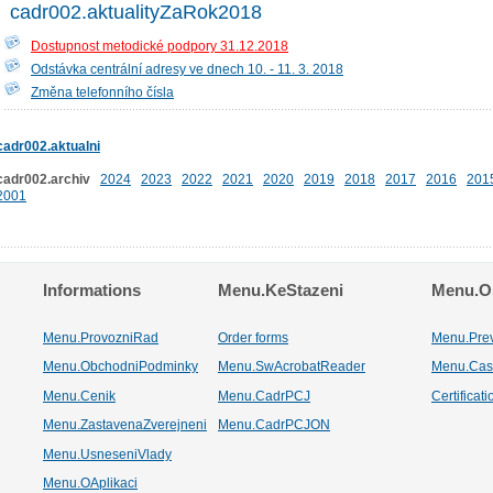
cadr002.aktualityZaRok2018
Dostupnost metodické podpory 31.12.2018
Odstávka centrální adresy ve dnech 10. - 11. 3. 2018
Změna telefonního čísla
cadr002.aktualni
cadr002.archiv
2024
2023
2022
2021
2020
2019
2018
2017
2016
201
2001
Informations
Menu.KeStazeni
Menu.Os
Menu.ProvozniRad
Order forms
Menu.Pre
Menu.ObchodniPodminky
Menu.SwAcrobatReader
Menu.Cas
Menu.Cenik
Menu.CadrPCJ
Certificat
Menu.ZastavenaZverejneni
Menu.CadrPCJON
Menu.UsneseniVlady
Menu.OAplikaci