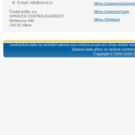
E-mail: info@cpost.cz
Menu.ZastavenaZverejn
Česká pošta, s.p.
Menu.UsneseniVlady
SPRÁVCE CENTRÁLNÍ ADRESY
Menu.OAplikaci
Wolkerova 480
749 20 Vítkov
Uveřejněná data na centrální adrese jsou určena pouze pro účely vlastní real
Získaná data přímo ze stránek centrální
Copyright © 2000-
2026
Č