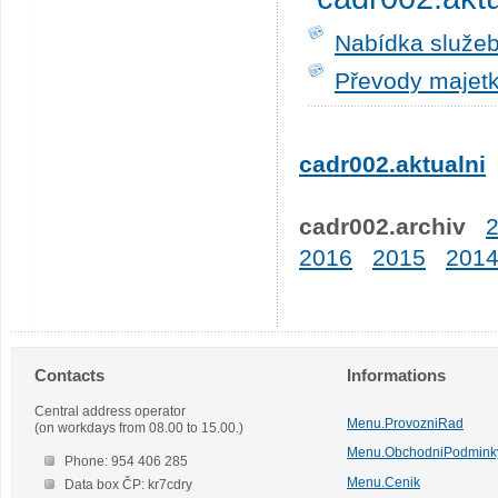
Nabídka služeb
Převody majetk
cadr002.aktualni
cadr002.archiv
2016
2015
201
Contacts
Informations
Central address operator
Menu.ProvozniRad
(on workdays from 08.00 to 15.00.)
Menu.ObchodniPodmink
Phone: 954 406 285
Menu.Cenik
Data box ČP: kr7cdry