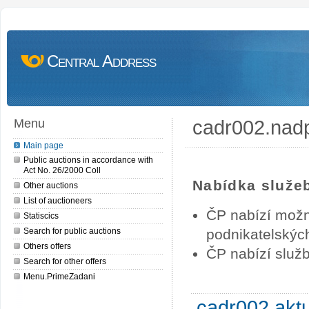
Central Address
cadr002.nad
Menu
Main page
Public auctions in accordance with
Act No. 26/2000 Coll
Nabídka služe
Other auctions
List of auctioneers
ČP nabízí možn
Statiscics
Search for public auctions
podnikatelských
Others offers
ČP nabízí služb
Search for other offers
Menu.PrimeZadani
cadr002.akt