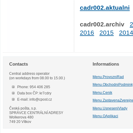
cadr002.aktualni
cadr002.archiv
2016
2015
201
Contacts
Informations
Central address operator
Menu.ProvozniRad
(on workdays from 08.00 to 15.00.)
Menu.ObchodniPodmink
Phone: 954 406 285
Menu.Cenik
Data box ČP: kr7cdry
E-mail: info@cpost.cz
Menu.ZastavenaZverejn
Česká pošta, s.p.
Menu.UsneseniVlady
SPRÁVCE CENTRÁLNÍ ADRESY
Menu.OAplikaci
Wolkerova 480
749 20 Vítkov