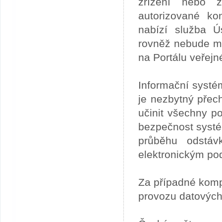
zřízení nebo z
autorizované ko
nabízí služba 
rovněž nebude mo
na Portálu veřejn
Informační systé
je nezbytný přech
učinit všechny p
bezpečnost systém
průběhu odstáv
elektronickým po
Za případné kom
provozu datových