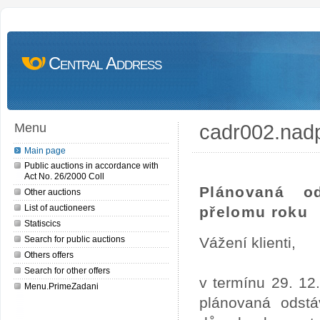
Central Address
cadr002.nad
Menu
Main page
Public auctions in accordance with
Act No. 26/2000 Coll
Plánovaná o
Other auctions
List of auctioneers
přelomu roku
Statiscics
Search for public auctions
Vážení klienti,
Others offers
Search for other offers
v termínu 29. 12
Menu.PrimeZadani
plánovaná odstá