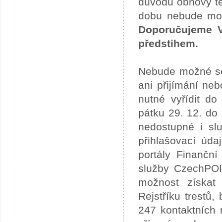
důvodu obnovy te
dobu nebude možn
Doporučujeme V
předstihem.
Nebude možné se 
ani přijímání ne
nutné vyřídit do
pátku 29. 12. do
nedostupné i slu
přihlašovací úda
portály Finančn
služby CzechPOI
možnost získat 
Rejstříku trestů
247 kontaktních