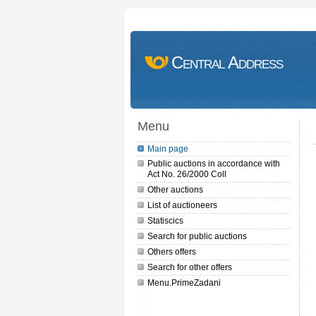
Central Address
Menu
Main page
Public auctions in accordance with
Act No. 26/2000 Coll
Other auctions
List of auctioneers
Statiscics
Search for public auctions
Others offers
Search for other offers
Menu.PrimeZadani