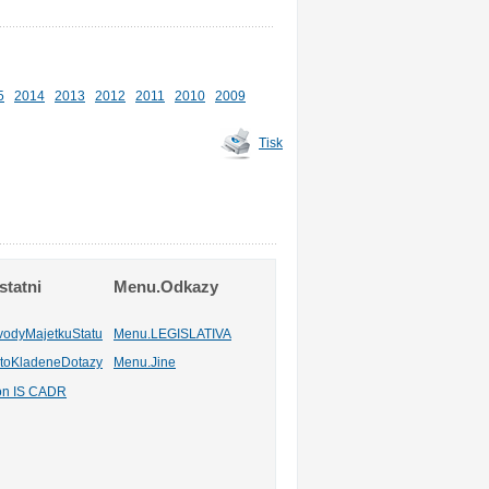
5
2014
2013
2012
2011
2010
2009
Tisk
tatni
Menu.Odkazy
vodyMajetkuStatu
Menu.LEGISLATIVA
toKladeneDotazy
Menu.Jine
ion IS CADR