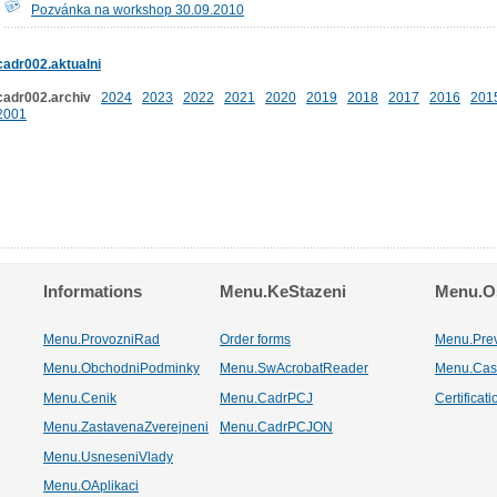
Pozvánka na workshop 30.09.2010
cadr002.aktualni
cadr002.archiv
2024
2023
2022
2021
2020
2019
2018
2017
2016
201
2001
Informations
Menu.KeStazeni
Menu.Os
Menu.ProvozniRad
Order forms
Menu.Pre
Menu.ObchodniPodminky
Menu.SwAcrobatReader
Menu.Cas
Menu.Cenik
Menu.CadrPCJ
Certificat
Menu.ZastavenaZverejneni
Menu.CadrPCJON
Menu.UsneseniVlady
Menu.OAplikaci