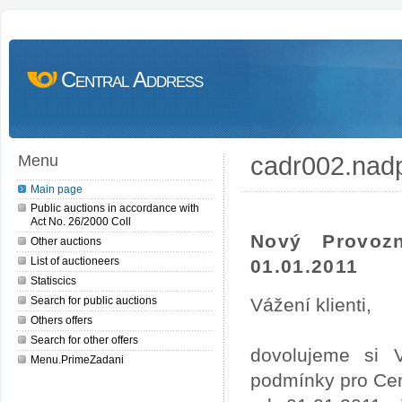
Central Address
cadr002.nad
Menu
Main page
Public auctions in accordance with
Act No. 26/2000 Coll
Nový Provoz
Other auctions
List of auctioneers
01.01.2011
Statiscics
Search for public auctions
Vážení klienti,
Others offers
Search for other offers
dovolujeme si 
Menu.PrimeZadani
podmínky pro Cen