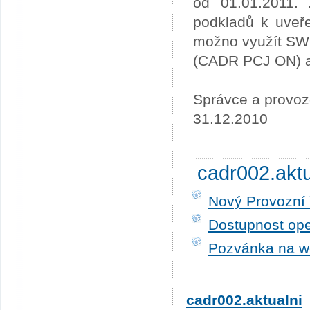
od 01.01.2011. 
podkladů k uveře
možno využít SW
(CADR PCJ ON) a 
Správce a provoz
31.12.2010
cadr002.akt
Nový Provozní 
Dostupnost ope
Pozvánka na w
cadr002.aktualni