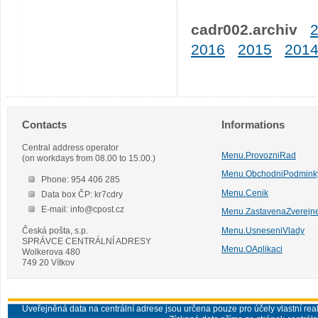
cadr002.archiv
2016
2015
201
Contacts
Informations
Central address operator
Menu.ProvozniRad
(on workdays from 08.00 to 15.00.)
Menu.ObchodniPodmink
Phone: 954 406 285
Menu.Cenik
Data box ČP: kr7cdry
E-mail: info@cpost.cz
Menu.ZastavenaZverejn
Česká pošta, s.p.
Menu.UsneseniVlady
SPRÁVCE CENTRÁLNÍ ADRESY
Menu.OAplikaci
Wolkerova 480
749 20 Vítkov
Uveřejněná data na centrální adrese jsou určena pouze pro účely vlastní real