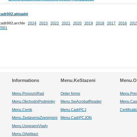
cadr002.aktualni
cadr002.archiv
2024
2023
2022
2021
2020
2019
2018
2017
2016
201
2001
Informations
Menu.KeStazeni
Menu.Os
Menu.ProvozniRad
Order forms
Menu.Pre
Menu.ObchodniPodminky
Menu.SwAcrobatReader
Menu.Cas
Menu.Cenik
Menu.CadrPCJ
Certificat
Menu.ZastavenaZverejneni
Menu.CadrPCJON
Menu.UsneseniVlady
Menu.OAplikaci