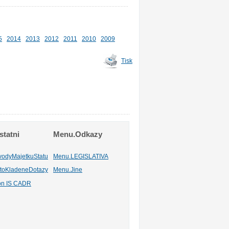
5
2014
2013
2012
2011
2010
2009
Tisk
tatni
Menu.Odkazy
vodyMajetkuStatu
Menu.LEGISLATIVA
toKladeneDotazy
Menu.Jine
ion IS CADR