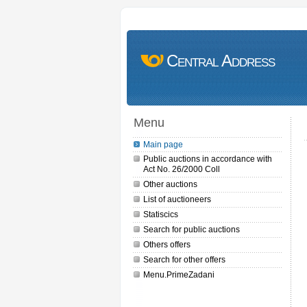
Central Address
Menu
Main page
Public auctions in accordance with
Act No. 26/2000 Coll
Other auctions
List of auctioneers
Statiscics
Search for public auctions
Others offers
Search for other offers
Menu.PrimeZadani