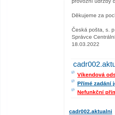
provozní údržby 
Děkujeme za poc
Česká pošta, s. p
Správce Centráln
18.03.2022
cadr002.akt
Víkendová odst
Přímé zadání j
Nefunkční pří
cadr002.aktualni