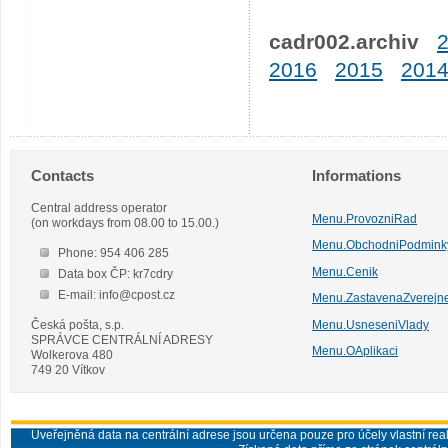
cadr002.archiv
2016
2015
201
Contacts
Informations
Central address operator
Menu.ProvozniRad
(on workdays from 08.00 to 15.00.)
Menu.ObchodniPodmink
Phone: 954 406 285
Menu.Cenik
Data box ČP: kr7cdry
E-mail: info@cpost.cz
Menu.ZastavenaZverejn
Česká pošta, s.p.
Menu.UsneseniVlady
SPRÁVCE CENTRÁLNÍ ADRESY
Menu.OAplikaci
Wolkerova 480
749 20 Vítkov
Uveřejněná data na centrální adrese jsou určena pouze pro účely vlastní real