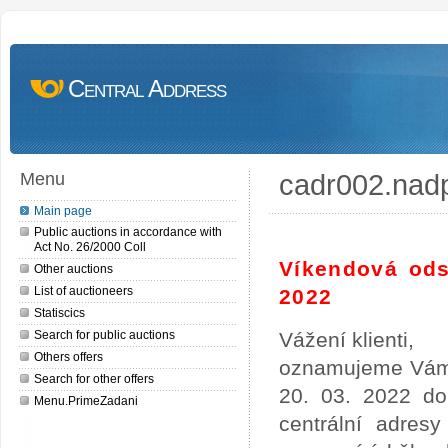
Central Address
cadr002.nad
Menu
Main page
Public auctions in accordance with
Act No. 26/2000 Coll
Víkendová ods
Other auctions
List of auctioneers
2022
Statiscics
Search for public auctions
Vážení klienti,
Others offers
oznamujeme Vám,
Search for other offers
20. 03. 2022 do
Menu.PrimeZadani
centrální adres