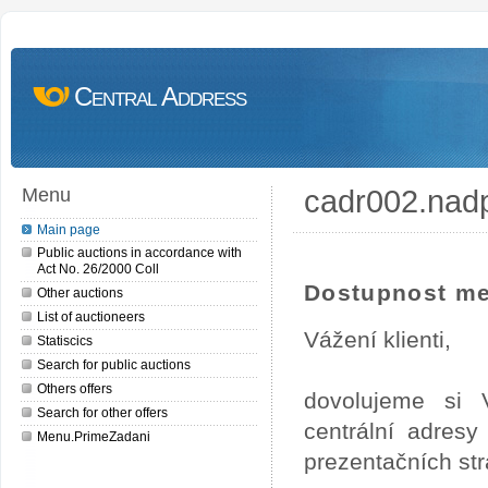
Central Address
cadr002.nad
Menu
Main page
Public auctions in accordance with
Act No. 26/2000 Coll
Dostupnost me
Other auctions
List of auctioneers
Vážení klienti,
Statiscics
Search for public auctions
Others offers
dovolujeme si 
Search for other offers
centrální adres
Menu.PrimeZadani
prezentačních st