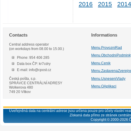
2016
2015
201
Contacts
Informations
Central address operator
Menu.ProvozniRad
(on workdays from 08.00 to 15.00.)
Menu.ObchodniPodmink
Phone: 954 406 285
Menu.Cenik
Data box ČP: kr7cdry
E-mail: info@cpost.cz
Menu.ZastavenaZverejn
Česká pošta, s.p.
Menu.UsneseniVlady
SPRÁVCE CENTRÁLNÍ ADRESY
Menu.OAplikaci
Wolkerova 480
749 20 Vítkov
Uveřejněná data na centrální adrese jsou určena pouze pro účely vlastní real
Získaná data přímo ze stránek centrální
Copyright © 2000-
2026
Č