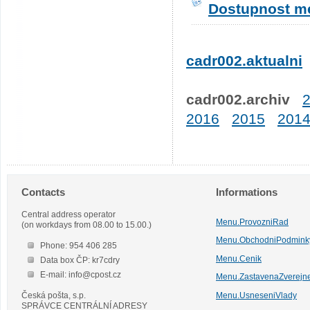
Dostupnost me
cadr002.aktualni
cadr002.archiv
2016
2015
201
Contacts
Informations
Central address operator
Menu.ProvozniRad
(on workdays from 08.00 to 15.00.)
Menu.ObchodniPodmink
Phone: 954 406 285
Menu.Cenik
Data box ČP: kr7cdry
E-mail: info@cpost.cz
Menu.ZastavenaZverejn
Česká pošta, s.p.
Menu.UsneseniVlady
SPRÁVCE CENTRÁLNÍ ADRESY