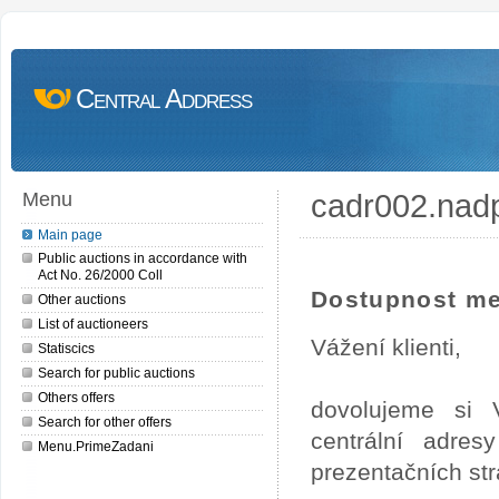
Central Address
cadr002.nad
Menu
Main page
Public auctions in accordance with
Act No. 26/2000 Coll
Dostupnost me
Other auctions
List of auctioneers
Vážení klienti,
Statiscics
Search for public auctions
Others offers
dovolujeme si 
Search for other offers
centrální adre
Menu.PrimeZadani
prezentačních st