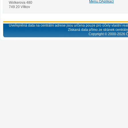
Menu.OAplikaci
Wolkerova 480
749 20 Vítkov
Uveřejněná data na centrální adrese jsou určena pouze pro účely vlastní real
Získaná data přímo ze stránek centrální
Copyright © 2000-
2026
Č