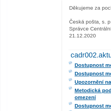
Děkujeme za poc
Česká pošta, s. p
Správce Centráln
21.12.2020
cadr002.akt
Dostupnost me
Dostupnost me
Upozornění na
Metodická pod
omezení
Dostupnost me