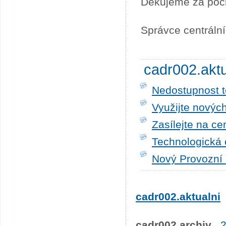
Děkujeme za poc
Správce centráln
cadr002.akt
Nedostupnost t
Využijte novýc
Zasílejte na ce
Technologická 
Nový Provozní 
cadr002.aktualni
cadr002.archiv