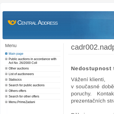
Central Address
cadr002.nad
Menu
Main page
Public auctions in accordance with
Act No. 26/2000 Coll
Nedostupnost t
Other auctions
List of auctioneers
Vážení klienti,
Statiscics
Search for public auctions
v současné době
Others offers
poruchy. Konta
Search for other offers
prezentačních str
Menu.PrimeZadani