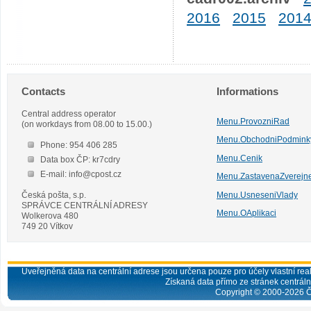
2016
2015
201
Contacts
Informations
Central address operator
Menu.ProvozniRad
(on workdays from 08.00 to 15.00.)
Menu.ObchodniPodmink
Phone: 954 406 285
Menu.Cenik
Data box ČP: kr7cdry
E-mail: info@cpost.cz
Menu.ZastavenaZverejn
Česká pošta, s.p.
Menu.UsneseniVlady
SPRÁVCE CENTRÁLNÍ ADRESY
Menu.OAplikaci
Wolkerova 480
749 20 Vítkov
Uveřejněná data na centrální adrese jsou určena pouze pro účely vlastní real
Získaná data přímo ze stránek centrální
Copyright © 2000-
2026
Č