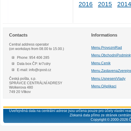
2016
2015
201
Contacts
Informations
Central address operator
Menu.ProvozniRad
(on workdays from 08.00 to 15.00.)
Menu.ObchodniPodmink
Phone: 954 406 285
Menu.Cenik
Data box ČP: kr7cdry
E-mail: info@cpost.cz
Menu.ZastavenaZverejn
Česká pošta, s.p.
Menu.UsneseniVlady
SPRÁVCE CENTRÁLNÍ ADRESY
Menu.OAplikaci
Wolkerova 480
749 20 Vítkov
Uveřejněná data na centrální adrese jsou určena pouze pro účely vlastní real
Získaná data přímo ze stránek centrální
Copyright © 2000-
2026
Č