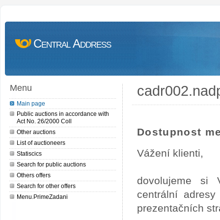
Central Address
cadr002.nad
Menu
Main page
Public auctions in accordance with
Act No. 26/2000 Coll
Dostupnost me
Other auctions
List of auctioneers
Vážení klienti,
Statiscics
Search for public auctions
Others offers
dovolujeme si 
Search for other offers
centrální adres
Menu.PrimeZadani
prezentačních st