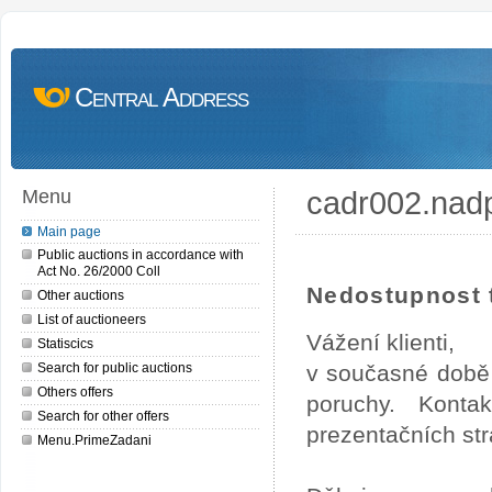
Central Address
cadr002.nad
Menu
Main page
Public auctions in accordance with
Act No. 26/2000 Coll
Nedostupnost t
Other auctions
List of auctioneers
Vážení klienti,
Statiscics
Search for public auctions
v současné době 
Others offers
poruchy. Konta
Search for other offers
prezentačních str
Menu.PrimeZadani