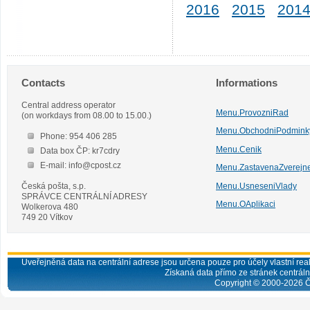
2016
2015
201
Contacts
Informations
Central address operator
Menu.ProvozniRad
(on workdays from 08.00 to 15.00.)
Menu.ObchodniPodmink
Phone: 954 406 285
Menu.Cenik
Data box ČP: kr7cdry
E-mail: info@cpost.cz
Menu.ZastavenaZverejn
Česká pošta, s.p.
Menu.UsneseniVlady
SPRÁVCE CENTRÁLNÍ ADRESY
Menu.OAplikaci
Wolkerova 480
749 20 Vítkov
Uveřejněná data na centrální adrese jsou určena pouze pro účely vlastní real
Získaná data přímo ze stránek centrální
Copyright © 2000-
2026
Č