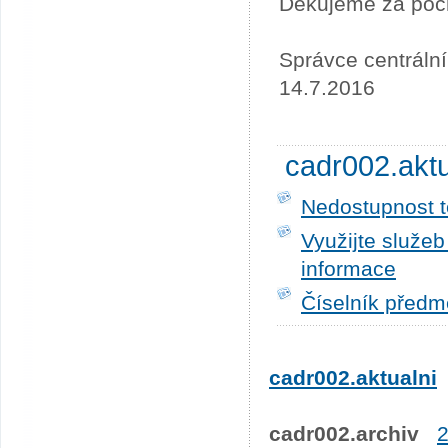
Děkujeme za poc
Správce centráln
14.7.2016
cadr002.akt
Nedostupnost t
Využijte služe
informace
Číselník předm
cadr002.aktualni
cadr002.archiv