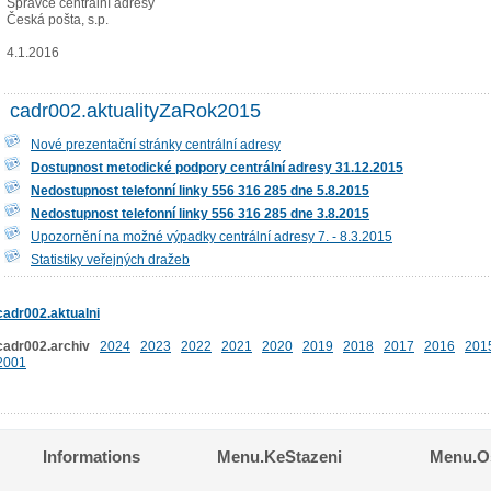
Správce centrální adresy
Česká pošta, s.p.
4.1.2016
cadr002.aktualityZaRok2015
Nové prezentační stránky centrální adresy
Dostupnost metodické podpory centrální adresy 31.12.2015
Nedostupnost telefonní linky 556 316 285 dne 5.8.2015
Nedostupnost telefonní linky 556 316 285 dne 3.8.2015
Upozornění na možné výpadky centrální adresy 7. - 8.3.2015
Statistiky veřejných dražeb
cadr002.aktualni
cadr002.archiv
2024
2023
2022
2021
2020
2019
2018
2017
2016
201
2001
Informations
Menu.KeStazeni
Menu.Os