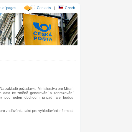
 of pages
|
Contacts
|
Czech
Na základě požadavku Ministerstva pro Místní
ého data ke změně generování a zobrazování
uty pod jeden obchodní případ, ale budou
ro zadávání a také pro vyhledávání informací