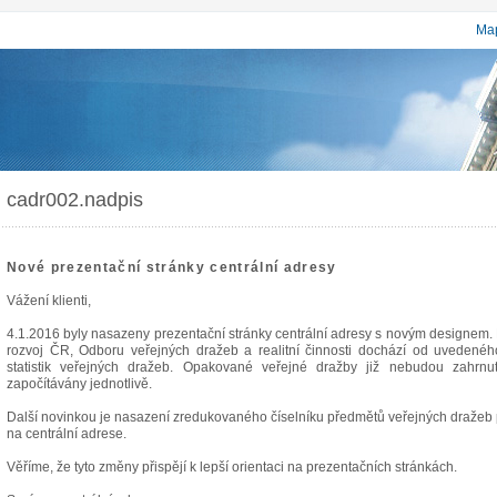
Map
cadr002.nadpis
Nové prezentační stránky centrální adresy
Vážení klienti,
4.1.2016 byly nasazeny prezentační stránky centrální adresy s novým designem. 
rozvoj ČR, Odboru veřejných dražeb a realitní činnosti dochází od uveden
statistik veřejných dražeb. Opakované veřejné dražby již nebudou zahrn
započítávány jednotlivě.
Další novinkou je nasazení zredukovaného číselníku předmětů veřejných dražeb p
na centrální adrese.
Věříme, že tyto změny přispějí k lepší orientaci na prezentačních stránkách.