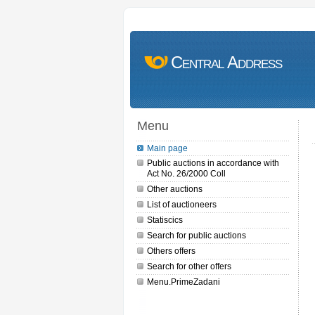
Central Address
Menu
Main page
Public auctions in accordance with
Act No. 26/2000 Coll
Other auctions
List of auctioneers
Statiscics
Search for public auctions
Others offers
Search for other offers
Menu.PrimeZadani