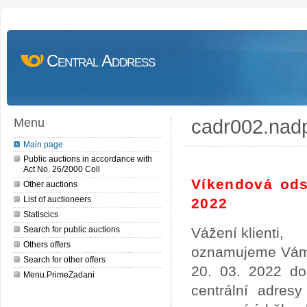
Central Address
cadr002.nad
Menu
Main page
Public auctions in accordance with
Act No. 26/2000 Coll
Víkendová ods
Other auctions
List of auctioneers
2022
Statiscics
Search for public auctions
Vážení klienti,
Others offers
oznamujeme Vám,
Search for other offers
20. 03. 2022 do
Menu.PrimeZadani
centrální adres