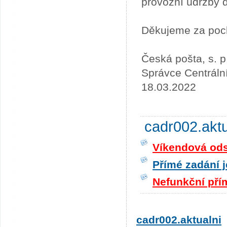
provozní údržby 
Děkujeme za poc
Česká pošta, s. p
Správce Centráln
18.03.2022
cadr002.akt
Víkendová odst
Přímé zadání j
Nefunkční pří
cadr002.aktualni