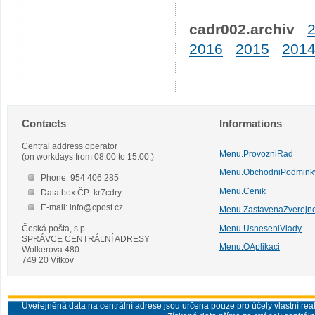
cadr002.archiv
2016
2015
201
Contacts
Informations
Central address operator
Menu.ProvozniRad
(on workdays from 08.00 to 15.00.)
Menu.ObchodniPodmink
Phone: 954 406 285
Menu.Cenik
Data box ČP: kr7cdry
E-mail: info@cpost.cz
Menu.ZastavenaZverejn
Česká pošta, s.p.
Menu.UsneseniVlady
SPRÁVCE CENTRÁLNÍ ADRESY
Menu.OAplikaci
Wolkerova 480
749 20 Vítkov
Uveřejněná data na centrální adrese jsou určena pouze pro účely vlastní real