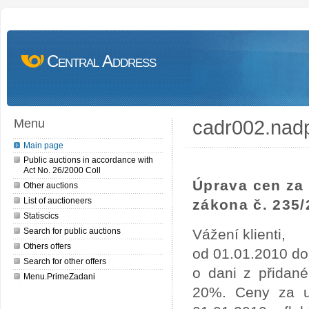
Central Address
cadr002.nad
Menu
Main page
Public auctions in accordance with
Act No. 26/2000 Coll
Úprava cen za 
Other auctions
List of auctioneers
zákona č. 235/
Statiscics
Search for public auctions
Vážení klienti,
Others offers
od 01.01.2010 do
Search for other offers
o dani z přidan
Menu.PrimeZadani
20%. Ceny za uv