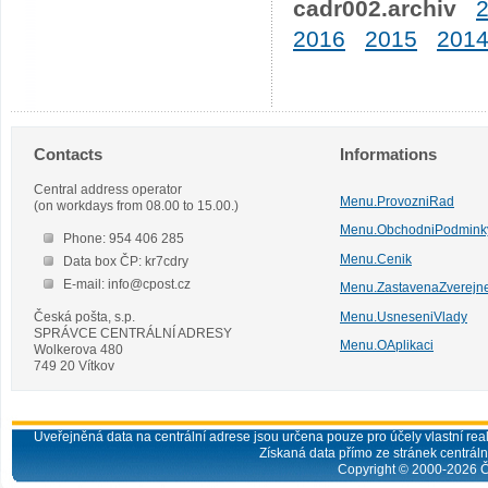
cadr002.archiv
2016
2015
201
Contacts
Informations
Central address operator
Menu.ProvozniRad
(on workdays from 08.00 to 15.00.)
Menu.ObchodniPodmink
Phone: 954 406 285
Menu.Cenik
Data box ČP: kr7cdry
E-mail: info@cpost.cz
Menu.ZastavenaZverejn
Česká pošta, s.p.
Menu.UsneseniVlady
SPRÁVCE CENTRÁLNÍ ADRESY
Menu.OAplikaci
Wolkerova 480
749 20 Vítkov
Uveřejněná data na centrální adrese jsou určena pouze pro účely vlastní real
Získaná data přímo ze stránek centrální
Copyright © 2000-
2026
Č