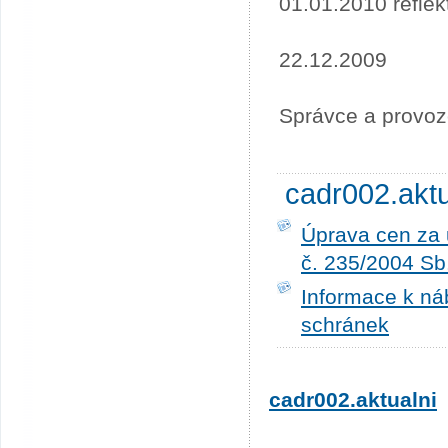
01.01.2010 refle
22.12.2009
Správce a provoz
cadr002.akt
Úprava cen za 
č. 235/2004 Sb
Informace k ná
schránek
cadr002.aktualni