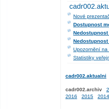
cadr002.akt
Nové prezentač
Dostupnost me
Nedostupnost t
Nedostupnost t
Upozornění na 
Statistiky veře
cadr002.aktualni
cadr002.archiv
2016
2015
201