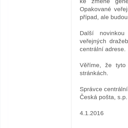
ke změně gener
Opakované veřej
případ, ale budou
Další novinkou
veřejných draže
centrální adrese.
Věříme, že tyto
stránkách.
Správce centráln
Česká pošta, s.p.
4.1.2016