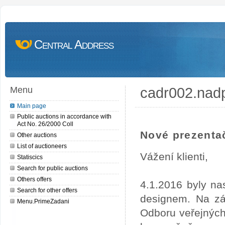
Central Address
cadr002.nad
Menu
Main page
Public auctions in accordance with
Act No. 26/2000 Coll
Nové prezentač
Other auctions
List of auctioneers
Vážení klienti,
Statiscics
Search for public auctions
Others offers
4.1.2016 byly na
Search for other offers
designem. Na zá
Menu.PrimeZadani
Odboru veřejných