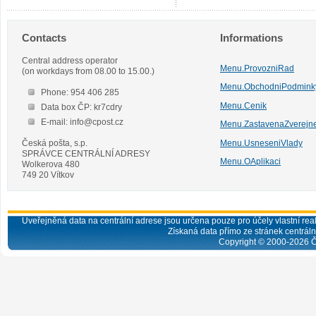
Contacts
Informations
Central address operator
Menu.ProvozniRad
(on workdays from 08.00 to 15.00.)
Menu.ObchodniPodmink
Phone: 954 406 285
Menu.Cenik
Data box ČP: kr7cdry
E-mail: info@cpost.cz
Menu.ZastavenaZverejn
Česká pošta, s.p.
Menu.UsneseniVlady
SPRÁVCE CENTRÁLNÍ ADRESY
Menu.OAplikaci
Wolkerova 480
749 20 Vítkov
Uveřejněná data na centrální adrese jsou určena pouze pro účely vlastní real
Získaná data přímo ze stránek centrální
Copyright © 2000-
2026
Č