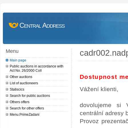
Central Address
cadr002.nad
Menu
Main page
Public auctions in accordance with
Act No. 26/2000 Coll
Dostupnost me
Other auctions
List of auctioneers
Vážení klienti,
Statiscics
Search for public auctions
Others offers
dovolujeme si 
Search for other offers
centrální adresy
Menu.PrimeZadani
Provoz prezentač