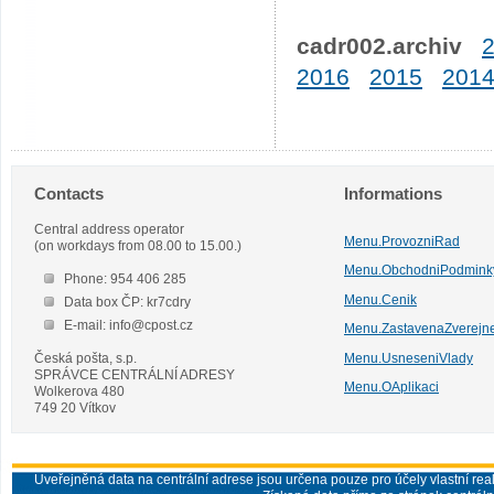
cadr002.archiv
2016
2015
201
Contacts
Informations
Central address operator
Menu.ProvozniRad
(on workdays from 08.00 to 15.00.)
Menu.ObchodniPodmink
Phone: 954 406 285
Menu.Cenik
Data box ČP: kr7cdry
E-mail: info@cpost.cz
Menu.ZastavenaZverejn
Česká pošta, s.p.
Menu.UsneseniVlady
SPRÁVCE CENTRÁLNÍ ADRESY
Menu.OAplikaci
Wolkerova 480
749 20 Vítkov
Uveřejněná data na centrální adrese jsou určena pouze pro účely vlastní real