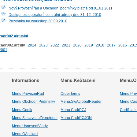
Nový Provozní řád a Obchodní podmínky platné od 01.01.2011
Dostupnost operátorů centrální adresy dne 31. 12. 2010
Pozvánka na workshop 30.09.2010
cadr002.aktualni
cadr002.archiv
2024
2023
2022
2021
2020
2019
2018
2017
2016
201
2001
Informations
Menu.KeStazeni
Menu.Os
Menu.ProvozniRad
Order forms
Menu.Pre
Menu.ObchodniPodminky
Menu.SwAcrobatReader
Menu.Cas
Menu.Cenik
Menu.CadrPCJ
Certificat
Menu.ZastavenaZverejneni
Menu.CadrPCJON
Menu.UsneseniVlady
Menu.OAplikaci