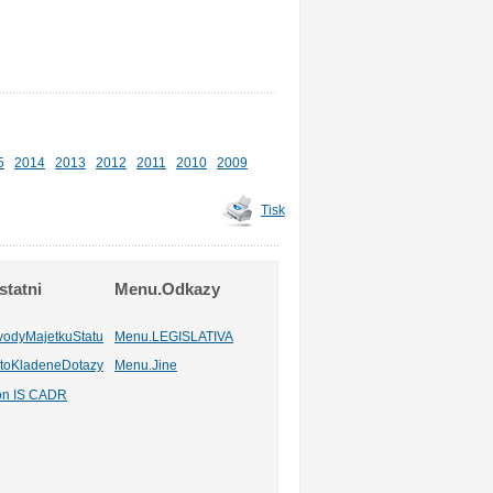
5
2014
2013
2012
2011
2010
2009
Tisk
tatni
Menu.Odkazy
vodyMajetkuStatu
Menu.LEGISLATIVA
toKladeneDotazy
Menu.Jine
ion IS CADR