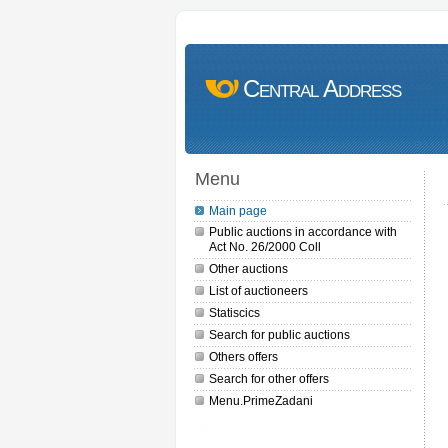
Central Address
Menu
Main page
Public auctions in accordance with
Act No. 26/2000 Coll
Other auctions
List of auctioneers
Statiscics
Search for public auctions
Others offers
Search for other offers
Menu.PrimeZadani