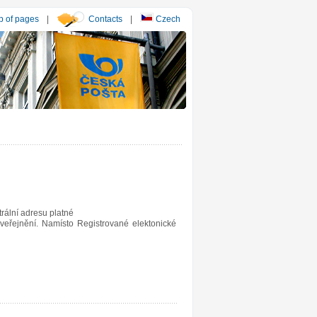
 of pages
|
Contacts
|
Czech
rální adresu platné
veřejnění. Namísto Registrované elektonické