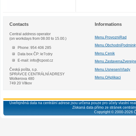
Contacts
Informations
Central address operator
Menu.ProvozniRad
(on workdays from 08.00 to 15.00.)
Menu.ObchodniPodmink
Phone: 954 406 285
Menu.Cenik
Data box ČP: kr7cdry
E-mail: info@cpost.cz
Menu.ZastavenaZverejn
Česká pošta, s.p.
Menu.UsneseniVlady
SPRÁVCE CENTRÁLNÍ ADRESY
Menu.OAplikaci
Wolkerova 480
749 20 Vítkov
Uveřejněná data na centrální adrese jsou určena pouze pro účely vlastní real
Získaná data přímo ze stránek centrální
Copyright © 2000-
2026
Č