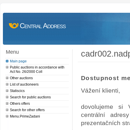
Central Address
cadr002.nad
Menu
Main page
Public auctions in accordance with
Act No. 26/2000 Coll
Dostupnost me
Other auctions
List of auctioneers
Vážení klienti,
Statiscics
Search for public auctions
Others offers
dovolujeme si 
Search for other offers
centrální adre
Menu.PrimeZadani
prezentačních st