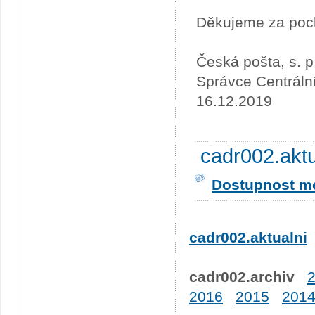
Děkujeme za poc
Česká pošta, s. p
Správce Centráln
16.12.2019
cadr002.akt
Dostupnost me
cadr002.aktualni
cadr002.archiv
2016
2015
201