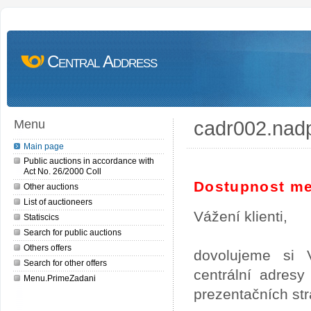
Central Address
cadr002.nad
Menu
Main page
Public auctions in accordance with
Act No. 26/2000 Coll
Dostupnost me
Other auctions
List of auctioneers
Vážení klienti,
Statiscics
Search for public auctions
Others offers
dovolujeme si 
Search for other offers
centrální adres
Menu.PrimeZadani
prezentačních st