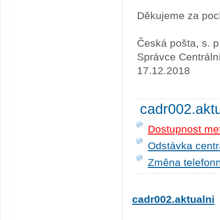
Děkujeme za poc
Česká pošta, s. p
Správce Centráln
17.12.2018
cadr002.akt
Dostupnost me
Odstávka centrá
Změna telefonn
cadr002.aktualni