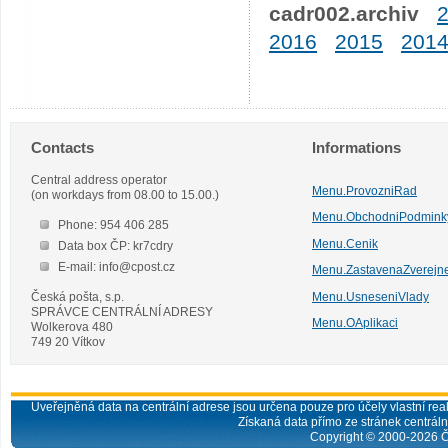
cadr002.archiv
2016
2015
201
Contacts
Informations
Central address operator
Menu.ProvozniRad
(on workdays from 08.00 to 15.00.)
Menu.ObchodniPodmink
Phone: 954 406 285
Menu.Cenik
Data box ČP: kr7cdry
E-mail: info@cpost.cz
Menu.ZastavenaZverejn
Česká pošta, s.p.
Menu.UsneseniVlady
SPRÁVCE CENTRÁLNÍ ADRESY
Menu.OAplikaci
Wolkerova 480
749 20 Vítkov
Uveřejněná data na centrální adrese jsou určena pouze pro účely vlastní real
Získaná data přímo ze stránek centrální
Copyright © 2000-
2026
Č