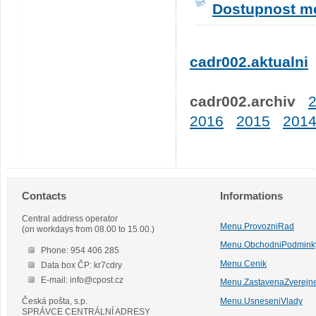
Dostupnost me
cadr002.aktualni
cadr002.archiv
2016
2015
201
Contacts
Informations
Central address operator
Menu.ProvozniRad
(on workdays from 08.00 to 15.00.)
Menu.ObchodniPodmink
Phone: 954 406 285
Menu.Cenik
Data box ČP: kr7cdry
E-mail: info@cpost.cz
Menu.ZastavenaZverejn
Česká pošta, s.p.
Menu.UsneseniVlady
SPRÁVCE CENTRÁLNÍ ADRESY