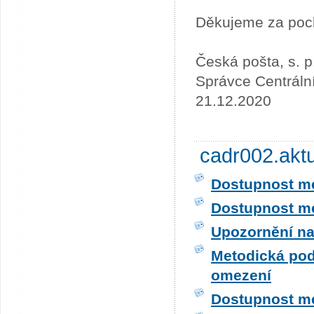
Děkujeme za poc
Česká pošta, s. p
Správce Centráln
21.12.2020
cadr002.akt
Dostupnost me
Dostupnost me
Upozornění na
Metodická pod
omezení
Dostupnost me