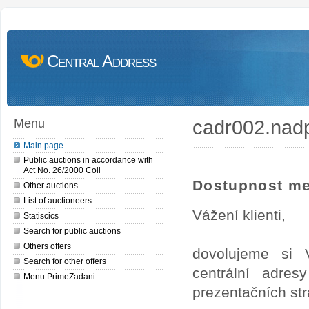
Central Address
cadr002.nad
Menu
Main page
Public auctions in accordance with
Act No. 26/2000 Coll
Dostupnost me
Other auctions
List of auctioneers
Vážení klienti,
Statiscics
Search for public auctions
Others offers
dovolujeme si 
Search for other offers
centrální adre
Menu.PrimeZadani
prezentačních st