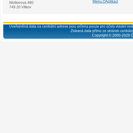
Menu.OAplikaci
Wolkerova 480
749 20 Vítkov
Uveřejněná data na centrální adrese jsou určena pouze pro účely vlastní real
Získaná data přímo ze stránek centrální
Copyright © 2000-
2026
Č