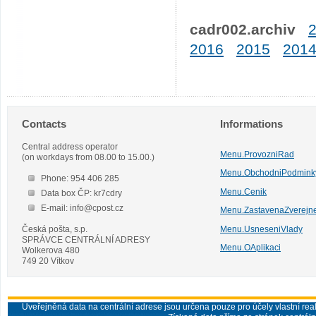
cadr002.archiv
2016
2015
201
Contacts
Informations
Central address operator
Menu.ProvozniRad
(on workdays from 08.00 to 15.00.)
Menu.ObchodniPodmink
Phone: 954 406 285
Menu.Cenik
Data box ČP: kr7cdry
E-mail: info@cpost.cz
Menu.ZastavenaZverejn
Česká pošta, s.p.
Menu.UsneseniVlady
SPRÁVCE CENTRÁLNÍ ADRESY
Menu.OAplikaci
Wolkerova 480
749 20 Vítkov
Uveřejněná data na centrální adrese jsou určena pouze pro účely vlastní real