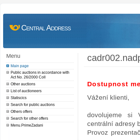
Central Address
cadr002.nad
Menu
Main page
Public auctions in accordance with
Act No. 26/2000 Coll
Dostupnost me
Other auctions
List of auctioneers
Vážení klienti,
Statiscics
Search for public auctions
Others offers
dovolujeme si 
Search for other offers
centrální adresy
Menu.PrimeZadani
Provoz prezentač