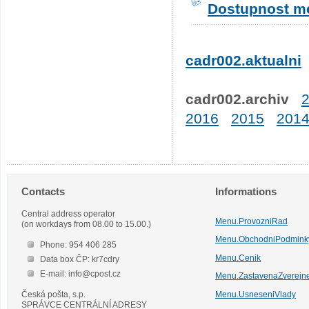
Dostupnost me
cadr002.aktualni
cadr002.archiv
2016
2015
201
Contacts
Informations
Central address operator
Menu.ProvozniRad
(on workdays from 08.00 to 15.00.)
Menu.ObchodniPodmink
Phone: 954 406 285
Menu.Cenik
Data box ČP: kr7cdry
E-mail: info@cpost.cz
Menu.ZastavenaZverejn
Česká pošta, s.p.
Menu.UsneseniVlady
SPRÁVCE CENTRÁLNÍ ADRESY