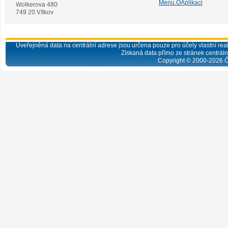
Menu.OAplikaci
Wolkerova 480
749 20 Vítkov
Uveřejněná data na centrální adrese jsou určena pouze pro účely vlastní real
Získaná data přímo ze stránek centrální
Copyright © 2000-
2026
Č