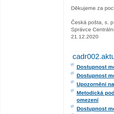
Děkujeme za poc
Česká pošta, s. p
Správce Centráln
21.12.2020
cadr002.akt
Dostupnost me
Dostupnost me
Upozornění na
Metodická pod
omezení
Dostupnost me