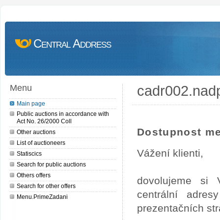
Central Address
cadr002.nad
Menu
Main page
Public auctions in accordance with
Act No. 26/2000 Coll
Dostupnost me
Other auctions
List of auctioneers
Vážení klienti,
Statiscics
Search for public auctions
Others offers
dovolujeme si 
Search for other offers
centrální adre
Menu.PrimeZadani
prezentačních st