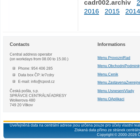
cadr002.archiv
2016
2015
201
Contacts
Informations
Central address operator
Menu.ProvozniRad
(on workdays from 08.00 to 15.00.)
Menu.ObchodniPodmink
Phone: 954 406 285
Menu.Cenik
Data box ČP: kr7cdry
E-mail: info@cpost.cz
Menu.ZastavenaZverejn
Česká pošta, s.p.
Menu.UsneseniVlady
SPRÁVCE CENTRÁLNÍ ADRESY
Menu.OAplikaci
Wolkerova 480
749 20 Vítkov
Uveřejněná data na centrální adrese jsou určena pouze pro účely vlastní real
Získaná data přímo ze stránek centrální
Copyright © 2000-
2026
Č