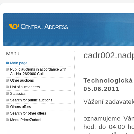
Central Address
cadr002.nad
Menu
Main page
Public auctions in accordance with
Act No. 26/2000 Coll
Technologick
Other auctions
List of auctioneers
05.06.2011
Statiscics
Search for public auctions
Vážení zadavatel
Others offers
Search for other offers
oznamujeme Vám,
Menu.PrimeZadani
hod. do 04:00 ho