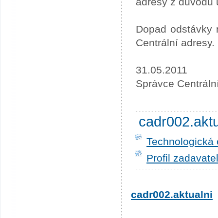
adresy z důvodu 
Dopad odstávky n
Centrální adresy.
31.05.2011
Správce Centráln
cadr002.akt
Technologická 
Profil zadavate
cadr002.aktualni