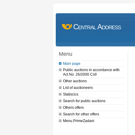
Central Address
Menu
Main page
Public auctions in accordance with
Act No. 26/2000 Coll
Other auctions
List of auctioneers
Statiscics
Search for public auctions
Others offers
Search for other offers
Menu.PrimeZadani