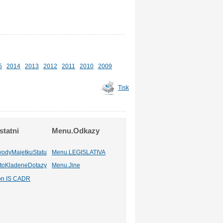
5
2014
2013
2012
2011
2010
2009
Tisk
tatni
Menu.Odkazy
vodyMajetkuStatu
Menu.LEGISLATIVA
toKladeneDotazy
Menu.Jine
ion IS CADR