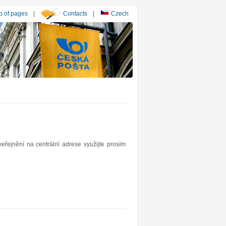
 of pages
|
Contacts
|
Czech
řejnění na centrální adrese využijte prosím