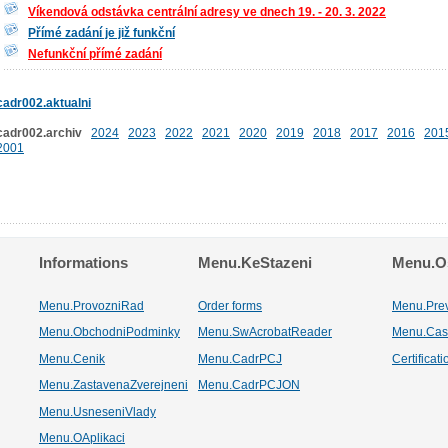
Víkendová odstávka centrální adresy ve dnech 19. - 20. 3. 2022
Přímé zadání je již funkční
Nefunkční přímé zadání
cadr002.aktualni
cadr002.archiv
2024
2023
2022
2021
2020
2019
2018
2017
2016
201
2001
Informations
Menu.KeStazeni
Menu.Os
Menu.ProvozniRad
Order forms
Menu.Pre
Menu.ObchodniPodminky
Menu.SwAcrobatReader
Menu.Cas
Menu.Cenik
Menu.CadrPCJ
Certificat
Menu.ZastavenaZverejneni
Menu.CadrPCJON
Menu.UsneseniVlady
Menu.OAplikaci