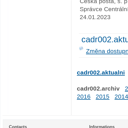
Česká pošta, s. p
Správce Centráln
24.01.2023
cadr002.akt
Změna dostupno
cadr002.aktualni
cadr002.archiv
2016
2015
201
Contacts
Informations