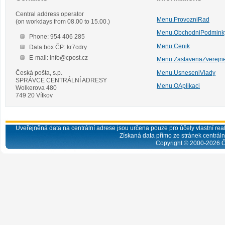
Central address operator
Menu.ProvozniRad
(on workdays from 08.00 to 15.00.)
Menu.ObchodniPodmink
Phone: 954 406 285
Menu.Cenik
Data box ČP: kr7cdry
E-mail: info@cpost.cz
Menu.ZastavenaZverejn
Česká pošta, s.p.
Menu.UsneseniVlady
SPRÁVCE CENTRÁLNÍ ADRESY
Menu.OAplikaci
Wolkerova 480
749 20 Vítkov
Uveřejněná data na centrální adrese jsou určena pouze pro účely vlastní real
Získaná data přímo ze stránek centrální
Copyright © 2000-
2026
Č