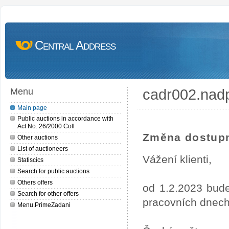
Central Address
cadr002.nad
Menu
Main page
Public auctions in accordance with
Act No. 26/2000 Coll
Změna dostupn
Other auctions
List of auctioneers
Vážení klienti,
Statiscics
Search for public auctions
Others offers
od 1.2.2023 bude
Search for other offers
pracovních dnech
Menu.PrimeZadani