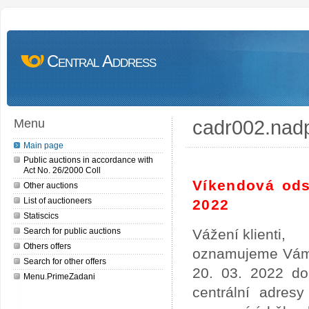
Central Address
cadr002.nad
Menu
Main page
Public auctions in accordance with
Act No. 26/2000 Coll
Víkendová ods
Other auctions
List of auctioneers
2022
Statiscics
Search for public auctions
Vážení klienti,
Others offers
oznamujeme Vám,
Search for other offers
20. 03. 2022 do
Menu.PrimeZadani
centrální adres