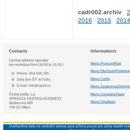
cadr002.archiv
2016
2015
201
Contacts
Informations
Central address operator
Menu.ProvozniRad
(on workdays from 08.00 to 15.00.)
Menu.ObchodniPodmink
Phone: 954 406 285
Menu.Cenik
Data box ČP: kr7cdry
E-mail: info@cpost.cz
Menu.ZastavenaZverejn
Česká pošta, s.p.
Menu.UsneseniVlady
SPRÁVCE CENTRÁLNÍ ADRESY
Menu.OAplikaci
Wolkerova 480
749 20 Vítkov
Uveřejněná data na centrální adrese jsou určena pouze pro účely vlastní real