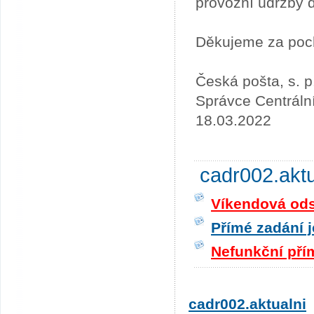
provozní údržby 
Děkujeme za poc
Česká pošta, s. p
Správce Centráln
18.03.2022
cadr002.akt
Víkendová odst
Přímé zadání j
Nefunkční pří
cadr002.aktualni