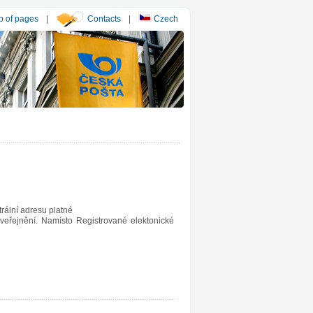
 of pages
|
Contacts
|
Czech
rální adresu platné
veřejnění. Namísto Registrované elektonické