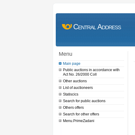
Central Address
Menu
Main page
Public auctions in accordance with
Act No. 26/2000 Coll
Other auctions
List of auctioneers
Statiscics
Search for public auctions
Others offers
Search for other offers
Menu.PrimeZadani