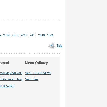
5
2014
2013
2012
2011
2010
2009
Tisk
tatni
Menu.Odkazy
vodyMajetkuStatu
Menu.LEGISLATIVA
toKladeneDotazy
Menu.Jine
ion IS CADR