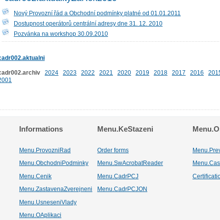
Nový Provozní řád a Obchodní podmínky platné od 01.01.2011
Dostupnost operátorů centrální adresy dne 31. 12. 2010
Pozvánka na workshop 30.09.2010
cadr002.aktualni
cadr002.archiv
2024
2023
2022
2021
2020
2019
2018
2017
2016
201
2001
Informations
Menu.KeStazeni
Menu.Os
Menu.ProvozniRad
Order forms
Menu.Pre
Menu.ObchodniPodminky
Menu.SwAcrobatReader
Menu.Cas
Menu.Cenik
Menu.CadrPCJ
Certificat
Menu.ZastavenaZverejneni
Menu.CadrPCJON
Menu.UsneseniVlady
Menu.OAplikaci