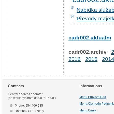
Nabídka služeb
Převody majetk
cadr002.aktualni
cadr002.archiv
2016
2015
201
Contacts
Informations
Central address operator
Menu.ProvozniRad
(on workdays from 08.00 to 15.00.)
Menu.ObchodniPodmink
Phone: 954 406 285
Menu.Cenik
Data box ČP: kr7cdry