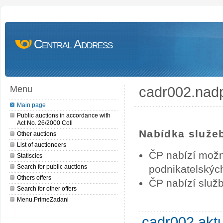
Central Address
cadr002.nad
Menu
Main page
Public auctions in accordance with
Act No. 26/2000 Coll
Nabídka služe
Other auctions
List of auctioneers
ČP nabízí možn
Statiscics
Search for public auctions
podnikatelských
Others offers
ČP nabízí služb
Search for other offers
Menu.PrimeZadani
cadr002.akt