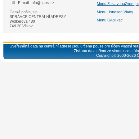
E-mail: info@cpost.cz
Menu.ZastavenaZverejn
Česká pošta, s.p.
Menu.UsneseniVlady
SPRÁVCE CENTRÁLNÍ ADRESY
Menu.OAplikaci
Wolkerova 480
749 20 Vítkov
Uveřejněná data na centrální adrese jsou určena pouze pro účely vlastní real
Získaná data přímo ze stránek centrální
Copyright © 2000-
2026
Č