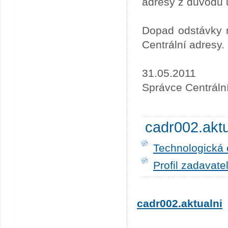
adresy z důvodu 
Dopad odstávky n
Centrální adresy.
31.05.2011
Správce Centráln
cadr002.akt
Technologická 
Profil zadavate
cadr002.aktualni