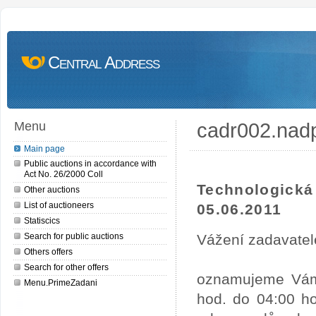
Central Address
cadr002.nad
Menu
Main page
Public auctions in accordance with
Act No. 26/2000 Coll
Technologick
Other auctions
List of auctioneers
05.06.2011
Statiscics
Search for public auctions
Vážení zadavatel
Others offers
Search for other offers
oznamujeme Vám,
Menu.PrimeZadani
hod. do 04:00 ho