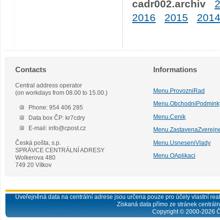
cadr002.archiv
2016
2015
201
Contacts
Informations
Central address operator
Menu.ProvozniRad
(on workdays from 08.00 to 15.00.)
Menu.ObchodniPodmink
Phone: 954 406 285
Menu.Cenik
Data box ČP: kr7cdry
E-mail: info@cpost.cz
Menu.ZastavenaZverejn
Česká pošta, s.p.
Menu.UsneseniVlady
SPRÁVCE CENTRÁLNÍ ADRESY
Menu.OAplikaci
Wolkerova 480
749 20 Vítkov
Uveřejněná data na centrální adrese jsou určena pouze pro účely vlastní real
Získaná data přímo ze stránek centrální
Copyright © 2000-
2026
Č