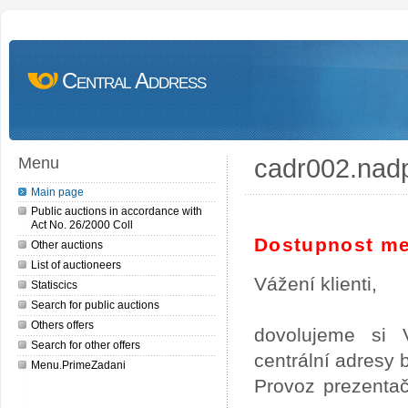
Central Address
cadr002.nad
Menu
Main page
Public auctions in accordance with
Act No. 26/2000 Coll
Dostupnost me
Other auctions
List of auctioneers
Vážení klienti,
Statiscics
Search for public auctions
Others offers
dovolujeme si 
Search for other offers
centrální adresy
Menu.PrimeZadani
Provoz prezentač