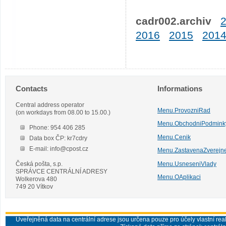
cadr002.archiv
2016
2015
201
Contacts
Informations
Central address operator
Menu.ProvozniRad
(on workdays from 08.00 to 15.00.)
Menu.ObchodniPodmink
Phone: 954 406 285
Menu.Cenik
Data box ČP: kr7cdry
E-mail: info@cpost.cz
Menu.ZastavenaZverejn
Česká pošta, s.p.
Menu.UsneseniVlady
SPRÁVCE CENTRÁLNÍ ADRESY
Menu.OAplikaci
Wolkerova 480
749 20 Vítkov
Uveřejněná data na centrální adrese jsou určena pouze pro účely vlastní real