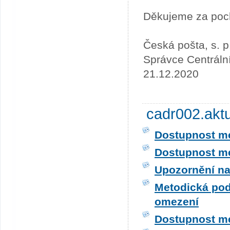
Děkujeme za poc
Česká pošta, s. p
Správce Centráln
21.12.2020
cadr002.akt
Dostupnost me
Dostupnost me
Upozornění na
Metodická pod
omezení
Dostupnost me