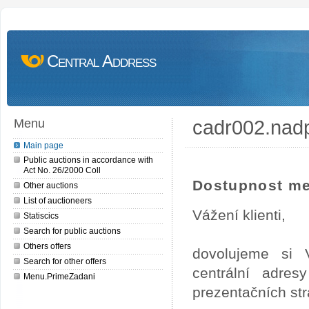
Central Address
cadr002.nad
Menu
Main page
Public auctions in accordance with
Act No. 26/2000 Coll
Dostupnost me
Other auctions
List of auctioneers
Vážení klienti,
Statiscics
Search for public auctions
Others offers
dovolujeme si 
Search for other offers
centrální adre
Menu.PrimeZadani
prezentačních st