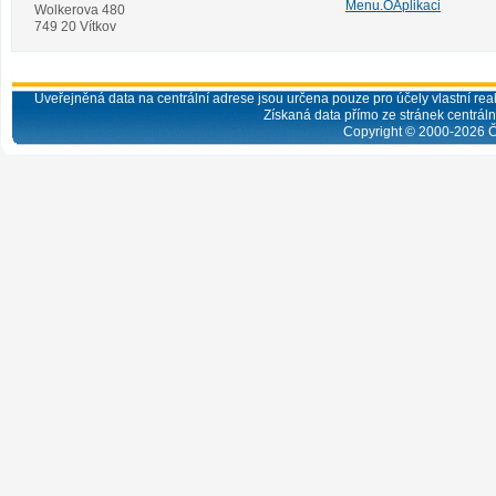
Menu.OAplikaci
Wolkerova 480
749 20 Vítkov
Uveřejněná data na centrální adrese jsou určena pouze pro účely vlastní real
Získaná data přímo ze stránek centrální
Copyright © 2000-
2026
Č