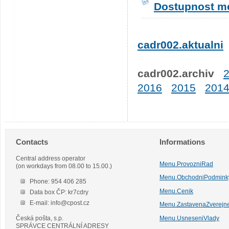
Dostupnost me
cadr002.aktualni
cadr002.archiv
2016
2015
201
Contacts
Informations
Central address operator
Menu.ProvozniRad
(on workdays from 08.00 to 15.00.)
Menu.ObchodniPodmink
Phone: 954 406 285
Menu.Cenik
Data box ČP: kr7cdry
E-mail: info@cpost.cz
Menu.ZastavenaZverejn
Česká pošta, s.p.
Menu.UsneseniVlady
SPRÁVCE CENTRÁLNÍ ADRESY