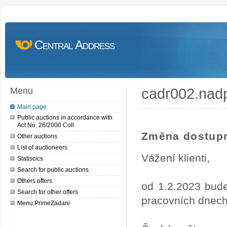
Central Address
cadr002.nad
Menu
Main page
Public auctions in accordance with
Act No. 26/2000 Coll
Změna dostupn
Other auctions
List of auctioneers
Vážení klienti,
Statiscics
Search for public auctions
Others offers
od 1.2.2023 bude
Search for other offers
pracovních dnech
Menu.PrimeZadani