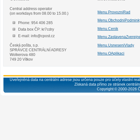
Central address operator
Menu.ProvozniRad
(on workdays from 08.00 to 15.00.)
Menu.ObchodniPodmink
Phone: 954 406 285
Menu.Cenik
Data box ČP: kr7cdry
E-mail: info@cpost.cz
Menu.ZastavenaZverejn
Česká pošta, s.p.
Menu.UsneseniVlady
SPRÁVCE CENTRÁLNÍ ADRESY
Menu.OAplikaci
Wolkerova 480
749 20 Vítkov
Uveřejněná data na centrální adrese jsou určena pouze pro účely vlastní real
Získaná data přímo ze stránek centrální
Copyright © 2000-
2026
Č