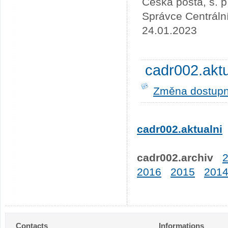
Česká pošta, s. p
Správce Centráln
24.01.2023
cadr002.akt
Změna dostupno
cadr002.aktualni
cadr002.archiv
2016
2015
201
Contacts
Informations